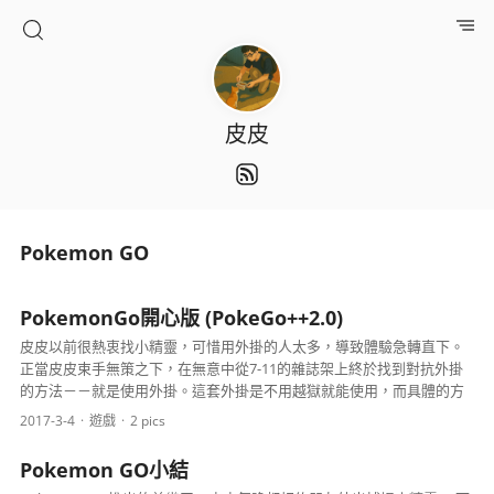
皮皮
Pokemon GO
PokemonGo開心版 (PokeGo++2.0)
皮皮以前很熱衷找小精靈，可惜用外掛的人太多，導致體驗急轉直下。
正當皮皮束手無策之下，在無意中從7-11的雜誌架上終於找到對抗外掛
的方法－－就是使用外掛。這套外掛是不用越獄就能使用，而具體的方
法會在下面寫出，反正也不是什麼秘密。 好處 1. 集成...
2017-3-4
遊戲
2 pics
Pokemon GO小結