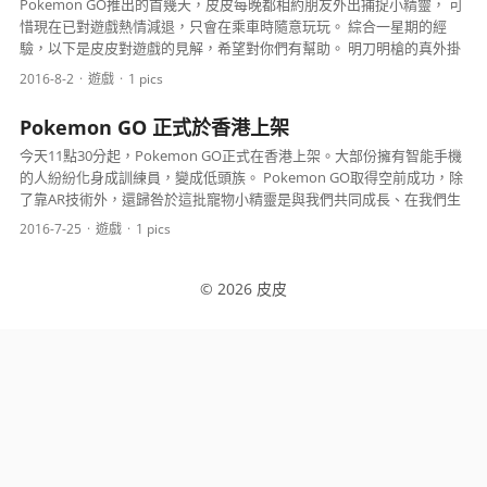
Pokemon GO推出的首幾天，皮皮每晚都相約朋友外出捕捉小精靈， 可
惜現在已對遊戲熱情減退，只會在乘車時隨意玩玩。 綜合一星期的經
驗，以下是皮皮對遊戲的見解，希望對你們有幫助。 明刀明槍的真外掛
任何遊戲總會有人使用外掛，Pokemon Go也不例外。 此外...
2016-8-2
遊戲
1 pics
Pokemon GO 正式於香港上架
今天11點30分起，Pokemon GO正式在香港上架。大部份擁有智能手機
的人紛紛化身成訓練員，變成低頭族。 Pokemon GO取得空前成功，除
了靠AR技術外，還歸咎於這批寵物小精靈是與我們共同成長、在我們生
命中刻下烙印的小精靈。 如果將主角換成喜羊羊或灰太郎，...
2016-7-25
遊戲
1 pics
© 2026 皮皮