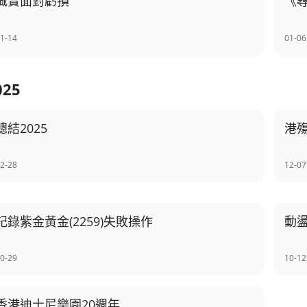
誠實面對虧損
《
1-14
01-06
025
總結2025
港
2-28
12-07
記錄紫金黃金(2259)失敗操作
動
0-29
10-12
香港迪士尼樂園20週年