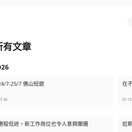
所有文章
026
24/7-25/7 佛山短遊
在
7-30
07-15
港股低迷，新工作崗位也令人意興闌珊
近