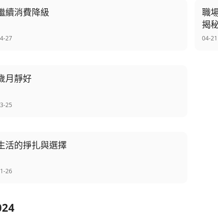
繼續消費降級
職
揭
4-27
04-21
歲月靜好
3-25
生活的掙扎與選擇
1-26
024