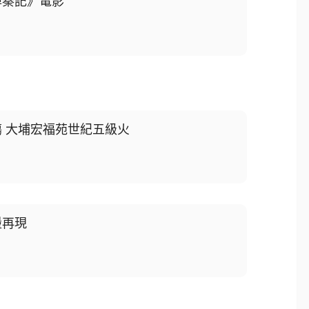
尋秦記》電影
殤 大埔宏福苑世紀五級火
盪再現