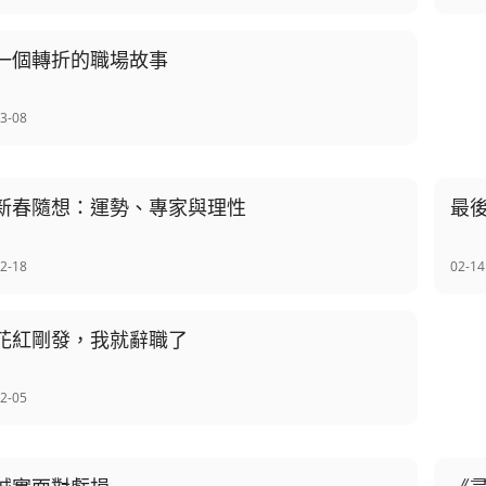
一個轉折的職場故事
3-08
新春隨想：運勢、專家與理性
最
2-18
02-14
花紅剛發，我就辭職了
2-05