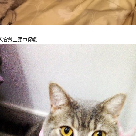
天會戴上頸巾保暖。