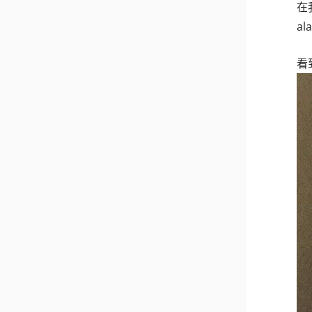
在
a
看