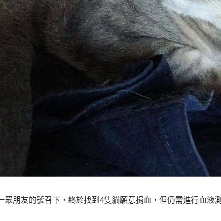
一眾朋友的號召下，終於找到4隻貓願意捐血，但仍需進行血液