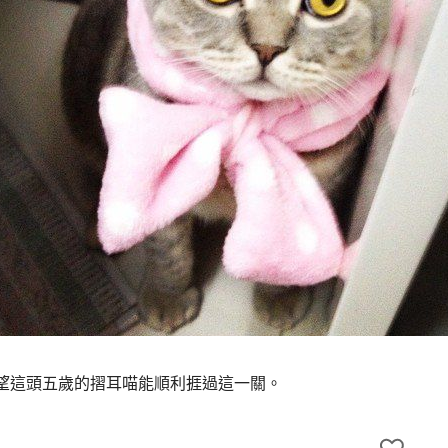
望這頭五歲的摺耳喵能順利捱過這一關。