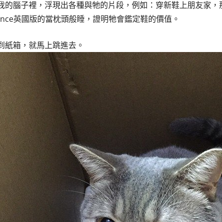
我的腦子裡，浮現出各種與牠的片段，例如：穿新鞋上朋友家，那頭
lance英國版的當枕頭般睡，證明牠會鑑定鞋的價值。
到紙箱，就馬上跳進去。