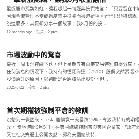
最近股市漲勢如虹，讓我想起一句經典投資格言：「只要留在市
因現金流管理不當或過度集中投資而被迫離場。難怪巴菲特總說
說這麼多，其實想分享一個故事：我8月份的投...
12 months ago
投資
2 pics
市場波動中的驚喜
最近一周市況連續下跌，但上星期五有兩宗交易特別值得分享。 持
任何消息的情況下，我持有的德翔海運（2510）股價突然暴漲
股價急升的原因，以判斷是否應該沽出股份，但...
2025-6-22
投資
2 pics
首次期權被強制平倉的教訓
沒想到一覺醒來，Tesla 股價竟一天暴跌15%，導致我持有的期權 
元。 當地時間6月5日，在美國總統特朗普與美國企業家、“政府效率部”前負責人馬斯克開始公開罵戰後，馬斯克
又在社交媒體上公開表態，認為美國總統特...