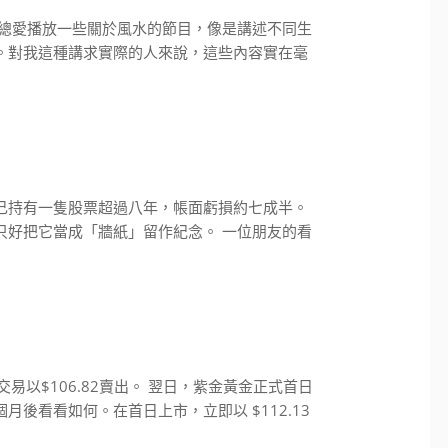
視總愛播放一些關於風水的節目，像是講述不同生
。對我這種講求實際的人來說，這些內容實在毫
己持有一隻股票超過八年，帳面虧損約七成半。
只好把它當成「牆紙」留作紀念。 一位朋友的看
交易以$106.82賣出。 翌日，紫金黃金正式首日
後看看如何。在首日上市，立即以 $112.13