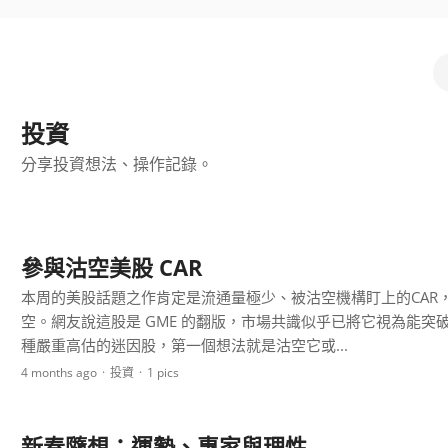
投資
分享投資想法、操作記錄。
參與沽空美股 CAR
本周的美股話題之作肯定是流通量極少、被沽空機構盯上的CAR
空。網友說這股是 GME 的翻版，市場共識似乎已將它視為能突破 $
種嚴重高估的迷因股，第一個想法就是沽空它或...
4 months ago
投資
1 pics
新春隨想：運勢、專家與理性