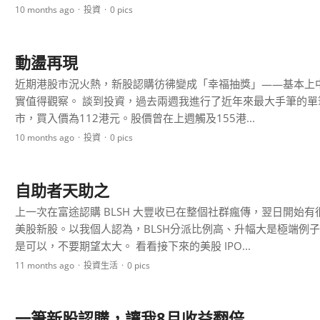
10 months ago
投資
0 pics
動盪再現
近期港股市況火熱，新股認購彷彿變成「幸福抽獎」——基本上
實值得觀察。 談到投資，過去兩週我進行了近年來最大手筆的單筆投
市，買入價為112港元。股價曾在上週觸及155港...
10 months ago
投資
0 pics
自助者天助之
上一次在富途認購 BLSH 大豐收已在整個社群瘋傳，翌日開始有很
美股新股。以我個人認為，BLSH分派比例高、升幅大是極端例
是可以，不要期望太大。 看看接下來的美股 IPO...
11 months ago
投資
生活
0 pics
一筆新股認購，讓我8月收益翻倍