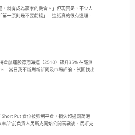
場，就有成為贏家的機會。」但現實是，不少人
「第一原則是不要虧錢」—這話真的很有道理。
倉航運股德翔海運（2510）驟升35% 在毫無
35%。當日我不斷刷新新聞及市場評論，試圖找出
Short Put 倉位被強制平倉，損失超過兩萬港