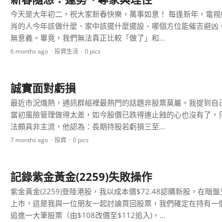
今天是大年初二，祝大家新春快樂，萬事如意！ 每逢新年，電
肖的人今年該做什麼、家中該擺什麼擺設、哪個方位能催吉避凶
無意義。畢竟，我們無法真正比較「做了」和...
6 months ago
投資
生活
0 pics
誠實面對虧損
最近市況熾熱，通訊群組裡最熱門的話題非股票莫屬。我提到自
當初風險管理做得太差，如今股價已跌得連止蝕的心也沒有了，
法頗具非主流，他認為：長期持股若虧損三至...
7 months ago
投資
0 pics
記錄紫金黃金(2259)失敗操作
紫金黃金(2259)登陸港股，我以成本價$72.48認購新股，在暗盤
上市，這是我與一位朋友一起討論買回股票，我們確定在持有一個月
追進一大筆股票（由$108改價至$112追入)，...