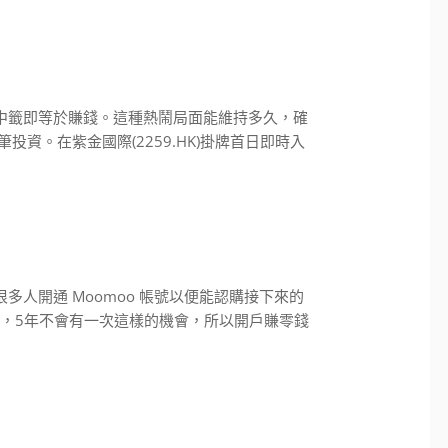
中籤即等於賺錢。這種熱鬧局面能維持多久，確
資。在紫金國際(2259.HK)掛牌首日即時入
多人開通 Moomoo 帳號以便能認購接下來的
子，5年不會有一次這樣的機會，所以開戶賺零錢