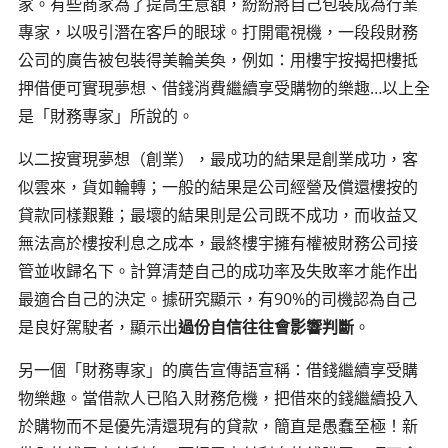
家。有些商家為了提高生意額，紛紛將自己包裝成為行業
專家，以吸引潛在客戶的眼球。打開電視機，一段段財務
公司的廣告被包裝得美輪美奐，例如：用樓宇按揭把樓抵
押借便可實現夢想、借錢消費繼續享受購物的樂趣…以上全
是「財務專家」所說的。
以二按實現夢想（創業），最成功的結果是創業成功，客
似雲來，貨如輪轉；一般的結果是公司經營及償還樓按的
貸款同樣艱難；最壞的結果則是公司既不成功，而收益又
無法高於樓按利息之成本，最終樓宇擁有權被財務公司接
管並收歸名下。計算清楚自己的成功率及失敗率才能作出
最適合自己的決定。據研究顯示，有90%的司機認為自己
是良好駕駛者，顯示出
過份自信往往會影響判斷
。
另一個「財務專家」的廣告宣傳語宣稱：借錢繼續享受購
物樂趣。當借款人已陷入財務危機，把借來的錢繼續投入
於購物而不是優先清還現有的貸款，簡直是愚蠢至極！新