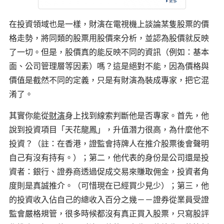
在投資領域也是一樣，財演在電視機上談論某隻股票的價
格走勢，將同類的股票用股價來分析，並認為股價就反映
了一切。但是，股價真的能反映不同的資訊（例如：基本
面、公司管理層等因素）嗎？這是絕對不能，因為價格與
價值是截然不同的定義，只是有財演為裝成專家，把它混
淆了。
其實你能從
財演
身上找到線索判斷他是否專家。首先，他
說到投資項目「天花龍鳳」，升值潛力很高，為什麼他不
投資？（註：在香港，證監會持牌人在推介股票後會聲明
自己有沒有持有。）；第二，他代表的身份是公司還是投
資者：銀行、證券商透過促成交易來賺取佣金，投資者角
度則是真誠推介。（可惜現在已經買少見少）；第三，他
的投資收入佔自己的總收入百分之幾－－證券從業員受證
監會嚴格規管，很多時候都沒有真正買入股票，只寫股評