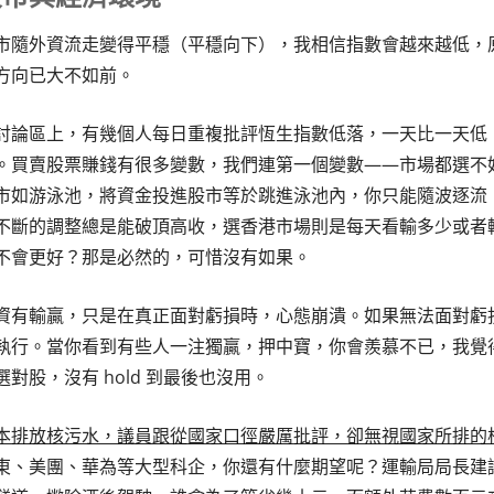
市隨外資流走變得平穩（平穩向下），我相信指數會越來越低，
方向已大不如前。
討論區上，有幾個人每日重複批評恆生指數低落，一天比一天低
。買賣股票賺錢有很多變數，我們連第一個變數——市場都選不
市如游泳池，將資金投進股市等於跳進泳池內，你只能隨波逐流
不斷的調整總是能破頂高收，選香港市場則是每天看輸多少或者
不會更好？那是必然的，可惜沒有如果。
資有輸贏，只是在真正面對虧損時，心態崩潰。如果無法面對虧
執行。當你看到有些人一注獨贏，押中寶，你會羨慕不已，我覺
選對股，沒有 hold 到最後也沒用。
本排放核污水，議員跟從國家口徑嚴厲批評，卻無視國家所排的
東、美團、華為等大型科企，你還有什麼期望呢？運輸局局長建