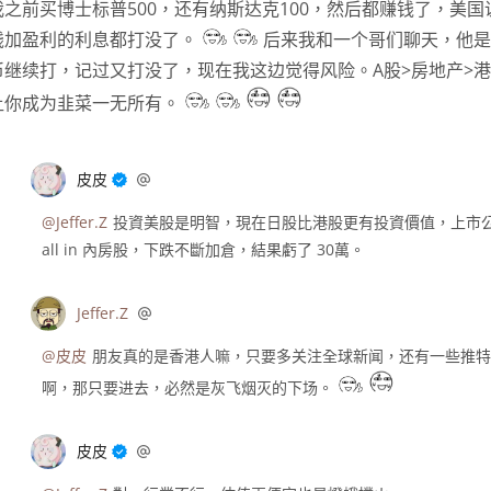
我之前买博士标普500，还有纳斯达克100，然后都赚钱了，美国
钱加盈利的利息都打没了。
后来我和一个哥们聊天，他是
币继续打，记过又打没了，现在我这边觉得风险。A股>房地产>
让你成为韭菜一无所有。
皮皮
@Jeffer.Z
投資美股是明智，現在日股比港股更有投資價值，上市
all in 內房股，下跌不斷加倉，結果虧了 30萬。
Jeffer.Z
@皮皮
朋友真的是香港人嘛，只要多关注全球新闻，还有一些推特
啊，那只要进去，必然是灰飞烟灭的下场。
皮皮