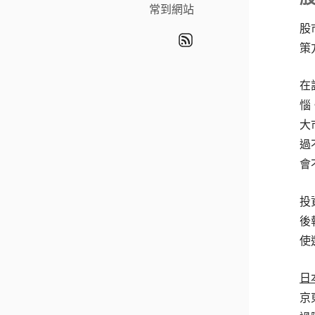
常到網站
股
策
在
惱
大
過
會
投
後
使
日
京