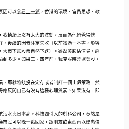
原因可以
參看上一篇
，香港的環境、官員思想、政
，我情緒上沒有太大的波動，反而為他們覺得懊
好，後續的因素注定失敗（以前讀過一本書，形容
，大市下跌股票自然下跌）。雖然美股估值貴，經
輸剩多少。如果三、四年前，我克服時差選美股，
損，那就將錢投在定存或者制訂一個止虧策略，然
得應反問自己有沒有這種心理質素。如果沒有，即
核污水比日本高
。科技園引入的創科公司，竟然是
議市民可以晚一點回家，跟朋友飲東西再以優惠價