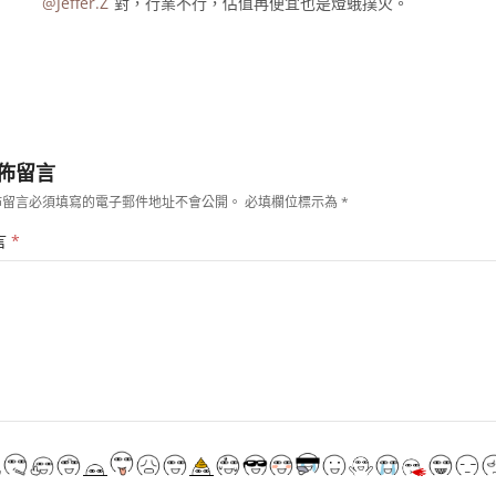
@Jeffer.Z
對，行業不行，估值再便宜也是燈蛾撲火。
佈留言
佈留言必須填寫的電子郵件地址不會公開。
必填欄位標示為
*
言
*