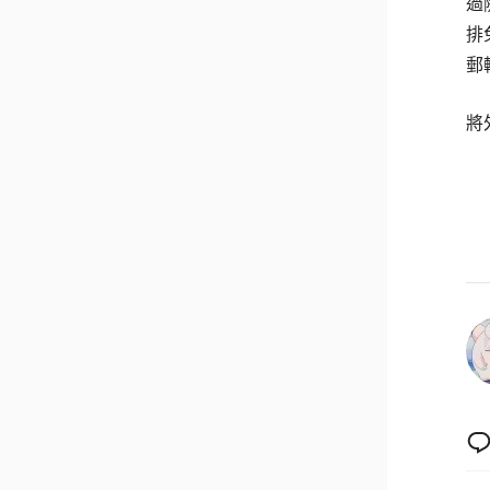
過
排
郵
將