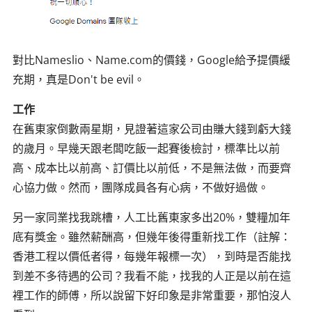
對比Nameslio、Name.com的價錢，Google給予提價緩
充期，真是Don't be evil。
工作
在舊東家倒數兩星期，見證著這家公司由賺大錢到虧大錢
的歲月。早幾天跟老闆吃飯一起賽後檢討，標準比以前
高、成本比以前高、訂價比以前低，不是無法做，而要齊
心協力做。然而，團隊成員各有心病，不做好過做。
另一家同業找我跳槽，人工比舊東家多出20%，雙糧加年
底有獎金。雖然薪酬高，但幾年後得重新找工作（註解：
香港工程以價低者得，每幾年報標一次），到時是否能找
到差不多待遇的公司？我看不能，找我的人正是以前在這
裡工作的師傅，所以說留下好印象是非常重要，那怕沒人