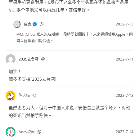
苹果手机真系耐用，6发布了这么多个年头现在还能拿来当备用
机…换个电池又可以再战几年，安倍走好。
皮皮
2022-7-13
@Mr.Chou
家人的An機用一段時間就開始卡，未來繼續使用Apple，同
時以舊換新相對保值。
2035去台湾
2022-7-11
加油！
请多多支持[2035去台湾]
陈大猫
2022-7-13
虽然逝者为大，但对于中国人来说，安倍晋三就是个坏人，对他
的死讯当然拍手称快。
Andy烧麦
2022-7-14