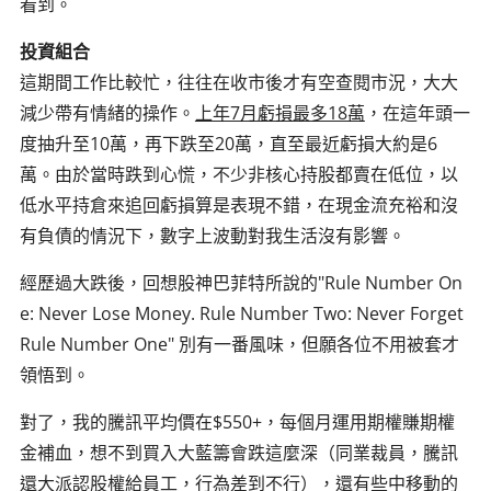
看到。
投資組合
這期間工作比較忙，往往在收市後才有空查閱市況，大大
減少帶有情緒的操作。
上年7月虧損最多18萬
，在這年頭一
度抽升至10萬，再下跌至20萬，直至最近虧損大約是6
萬。由於當時跌到心慌，不少非核心持股都賣在低位，以
低水平持倉來追回虧損算是表現不錯，在現金流充裕和沒
有負債的情況下，數字上波動對我生活沒有影響。
經歷過大跌後，回想股神巴菲特所說的"Rule Number On
e: Never Lose Money. Rule Number Two: Never Forget
Rule Number One" 別有一番風味，但願各位不用被套才
領悟到。
對了，我的騰訊平均價在$550+，每個月運用期權賺期權
金補血，想不到買入大藍籌會跌這麼深（同業裁員，騰訊
還大派認股權給員工，行為差到不行），還有些中移動的