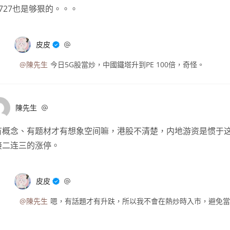
1727也是够狠的。。。
皮皮
@陳先生
今日5G股當炒，中國鐵塔升到PE 100倍，奇怪。
陳先生
有概念、有题材才有想象空间嘛，港股不清楚，内地游资是惯于这
接二连三的涨停。
皮皮
@陳先生
嗯，有話題才有升趺，所以我不會在熱炒時入市，避免當