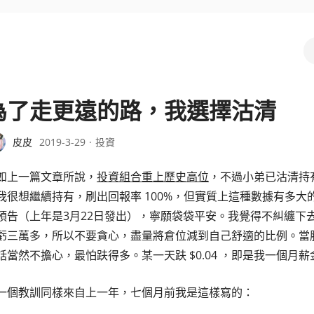
為了走更遠的路，我選擇沽清
皮皮
2019-3-29
投資
如上一篇文章所說，
投資組合重上歷史高位
，不過小弟已沽清持有的
我很想繼續持有，刷出回報率 100%，但實質上這種數據有多
預告（上年是3月22日發出），寧願袋袋平安。我覺得不糾纏下去是
虧三萬多，所以不要貪心，盡量將倉位減到自己舒適的比例。當
話當然不擔心，最怕趺得多。某一天趺 $0.04 ，即是我一個
一個教訓同樣來自上一年，七個月前我是這樣寫的：