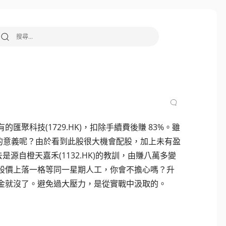
搜尋關鍵字:
匯聚科技(1729.HK)，扣除手續費後賺 83%。雖
大的意義呢？由於看到此股很大機會配股，加上未有盈
源自橙天嘉禾(1132.HK)的教訓，由賺八萬多變
股價上落一格等同一星期人工，你會不擔心嗎？升
月薪金就沒了。避免過大壓力，是從實戰中汲取的。