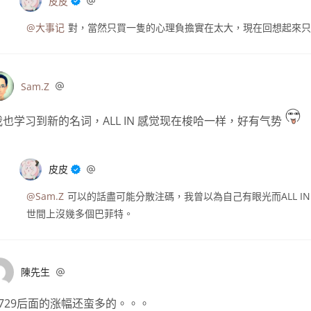
皮皮
@大事记
對，當然只買一隻的心理負擔實在太大，現在回想起來只
Sam.Z
我也学习到新的名词，ALL IN 感觉现在梭哈一样，好有气势
皮皮
@Sam.Z
可以的話盡可能分散注碼，我曾以為自己有眼光而ALL I
世間上沒幾多個巴菲特。
陳先生
1729后面的涨幅还蛮多的。。。