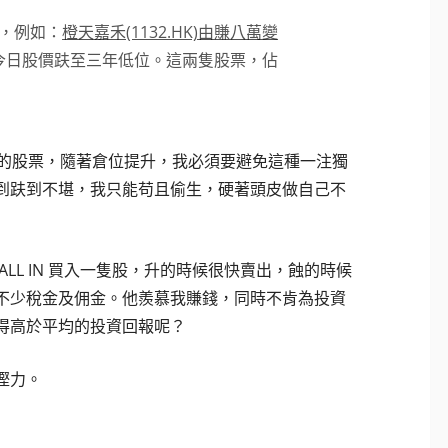
，例如：
橙天嘉禾(1132.HK)由賺八萬變
退，今日股價趺至三年低位。這兩隻股票，佔
心」的股票，隨著倉位提升，我必須要避免這種一注獨
到趺到不堪，我只能苟且偷生，硬著頭皮做自己不
L IN 買入一隻股，升的時候很快賣出，蝕的時候
不少稅金及佣金。他羨慕我賺錢，同時不肯為投資
取得高於平均的投資回報呢？
慳力。