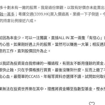
多十劃未有一撇的股票，我是過份樂觀，以致有好價亦未能賣出
蝕一萬多
；粵運交通(3399.HK)買入價過高，業績一下子倒
的持倉比例接近六成。
前因為本金少，可以一注獨贏，直接ALL IN 某一兩隻「有信
的心態。如果剛好遇上升的股票，當然可以賺進一大筆；相反遇
意的工作，直到股價回升為止。
以我認為投資是自我修練的一種過程，有朋友不斷用僅餘的資金 AL
很快止蝕，只在乎價格進行買賣，最後沒賺到什麼，反而上繳了
出心血，最簡單的CCASS、年報等資料亦選擇不讀，試問如何
果無法在投資世界樂在其中，理應將資金轉至指數型基金，慳水