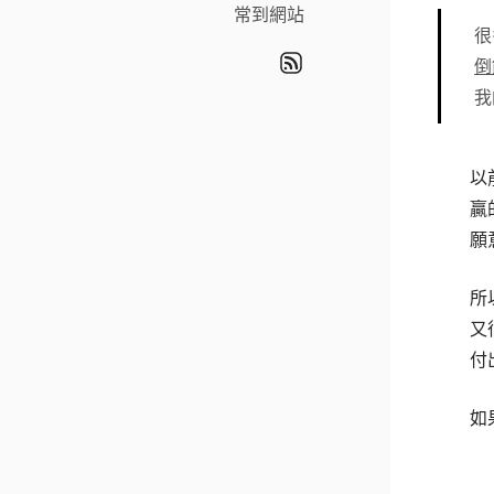
常到網站
很
倒
我
以
贏
願
所
又
付
如