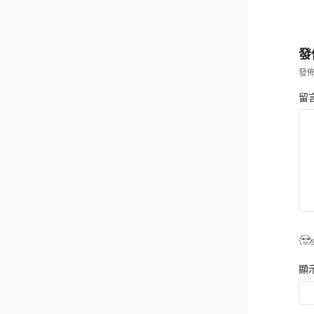
發
發
留
顯