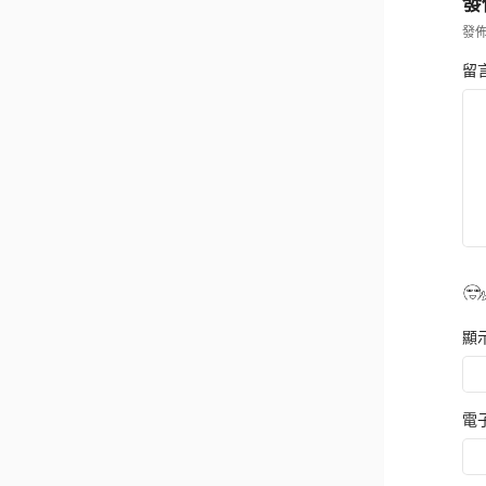
發
發
留
顯
電