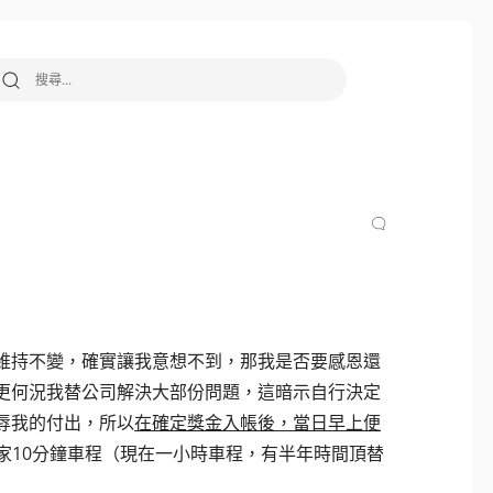
搜尋關鍵字:
維持不變，確實讓我意想不到，那我是否要感恩還
更何況我替公司解決大部份問題，這暗示自行決定
辱我的付出，所以
在確定獎金入帳後，當日早上便
離家10分鐘車程（現在一小時車程，有半年時間頂替