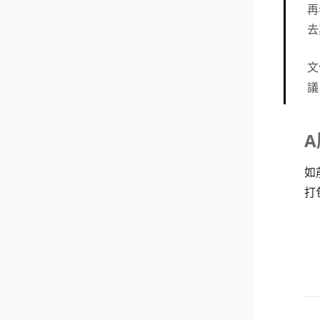
再
去
文
議
如
打