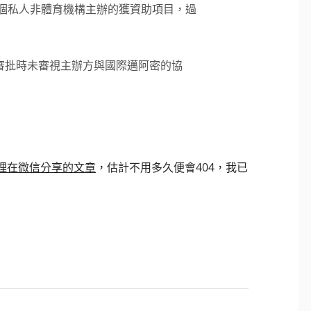
後，首個私人非體育機構主辦的獲資助項目，過
審批時未審視主辦方與國際邁阿密的協
理在微信分享的文章
，估計不用多久便會404，我已