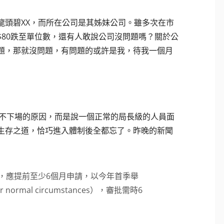
龍頭碧XX，而所在公司是其姊妹公司。雖多次在市
80跌至單位數，還有人敢說公司沒問題嗎？關於公
題，那就沒問題，有問題的或許是我，待我一個月
球王不下場的原因，而是說一個正常的局長級的人員面
生存之道，恰巧進入體制後全都忘了。昨晚的新聞
，應提前至少6個月申請，以今年首季舉
mal circumstances），審批需時6