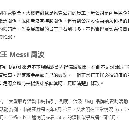
到在管物業，大概猜到我是物管公司的員工，母公司是內房民企
撇清關係，說兩者沒有持股關係，但看到公司股價由納入恒指的$
的陰暗面，作為最底層的員工已看到很多，不過管理層認為沒問
慢慢聊。
王 Messi 風波
不到 Messi 來港不下場踢波會弄得滿城風雨，在此不是討論
這種事，理應避免暴露自己的弱點，一個正常打工仔必須知道的
：港府文體局長楊潤雄承認當時「無睇清楚」條款。
府「大型體育活動申請指引」列明，涉及「M」品牌的資助活動
活動為例，申請死線是去年6月30日，又表明在正常情況（under nor
月。不過，以上述情況來看Tatler的獲批似乎只需1個半月。