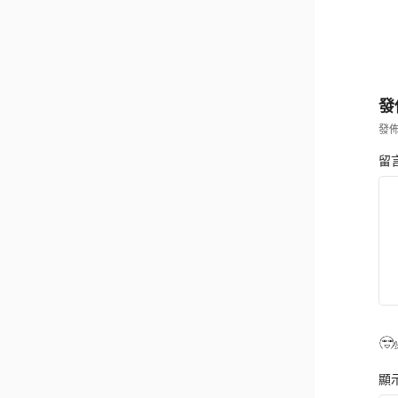
發
發
留
顯