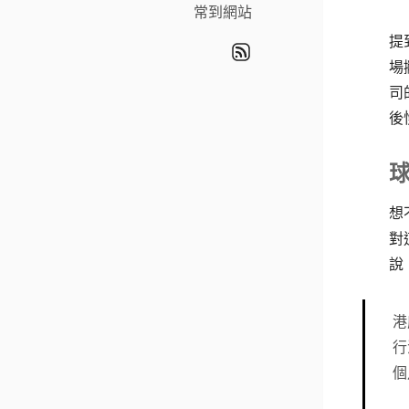
常到網站
提
場
司
後
球
想
對
說
港
行
個