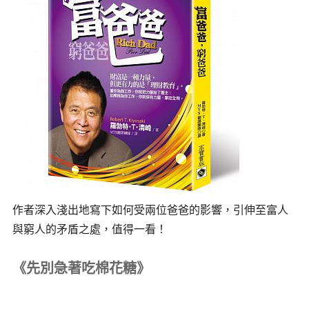
作者深入淺出地寫下如何受兩位爸爸的影響，引伸至富人
與窮人的矛盾之處，值得一看！
《先別急著吃棉花糖》