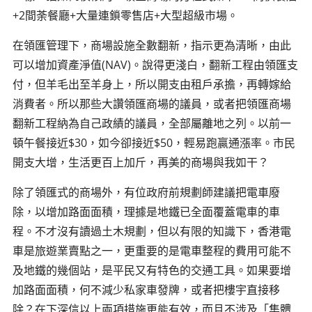
+2間荼餐廳+大量連鎖零售店+大型超級市場。
在領匯管理下，商場設施全數翻新，指示更為清晰，由此
可以增加資產淨值(NAV)。說得更淺白，翻新工程由領匯支
付，但羊毛出至羊身上，所以開支由租戶承擔，再轉嫁給
消費者。所以那些大讚領匯商場的議員，或者把領匯商場
翻新工程納為自己政績的議員，全部屬離地之列。以前一
頓午餐接近$30，如今卻接近$50，輕易跑贏通漲率。市民
開支大增，生活更百上加斤，再美的商場與我如干？
除了領匯式的商場外，有位政府前規劃師建議把電車廢
除，以增加路面面積，理據是地鐵已全面覆蓋電車的車
程。不才沒有讀過土木規劃，但以有限的知識下，香港電
車是旅遊業賣點之一，更重要的是電車整程的費用可能不
及地鐵的幾個站，是平民又有特色的交通工具。如果要增
加路面面積，何不減少私家車發牌，或者把樓宇直接移
除？在下深信以上兩項措施更能有效，而且不涉及「集體