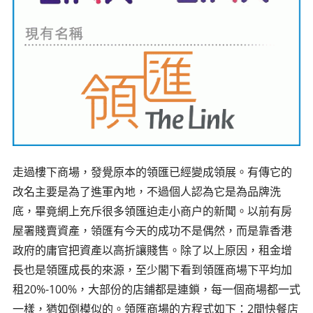
走過樓下商場，發覺原本的領匯已經變成領展。有傳它的
改名主要是為了進軍內地，不過個人認為它是為品牌洗
底，畢竟網上充斥很多領匯迫走小商户的新聞。以前有房
屋署賤賣資產，領匯有今天的成功不是偶然，而是靠香港
政府的庸官把資產以高折讓賤售。除了以上原因，租金增
長也是領匯成長的來源，至少閣下看到領匯商場下平均加
租20%-100%，大部份的店鋪都是連鎖，每一個商場都一式
一樣，猶如倒模似的。領匯商場的方程式如下：2間快餐店