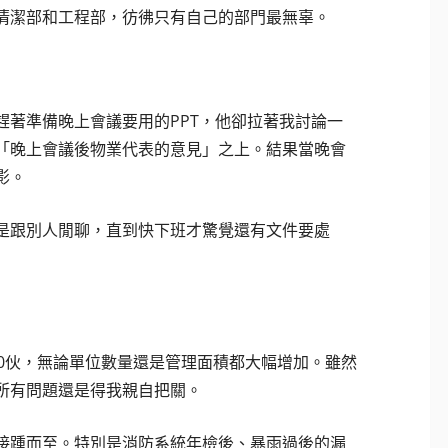
清潔部和工程部，彷彿只有自己的部門最無辜。
著準備晚上會議要用的PPT，他卻拉著我討論一
「晚上會議後物業代表的意見」之上。結果當晚會
影。
是跟別人閒聊，直到快下班才驚覺還有文件要處
3,800伙，無論單位數量還是管理面積都大幅增加。雖然
所有問題還是得我親自把關。
接踵而至。特別是消防系統年檢後、暴雨過後的漏