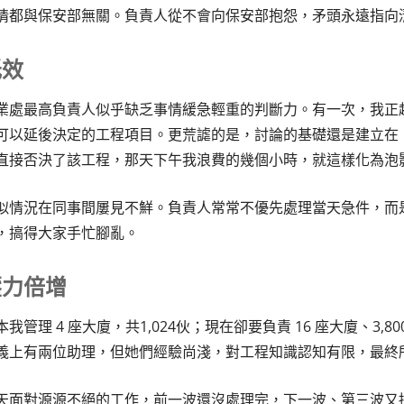
情都與保安部無關。負責人從不會向保安部抱怨，矛頭永遠指向
低效
業處最高負責人似乎缺乏事情緩急輕重的判斷力。有一次，我正趕
可以延後決定的工程項目。更荒謔的是，討論的基礎還是建立在
直接否決了該工程，那天下午我浪費的幾個小時，就這樣化為泡
似情況在同事間屢見不鮮。負責人常常不優先處理當天急件，而
，搞得大家手忙腳亂。
壓力倍增
本我管理 4 座大廈，共1,024伙；現在卻要負責 16 座大廈、
義上有兩位助理，但她們經驗尚淺，對工程知識認知有限，最終
天面對源源不絕的工作，前一波還沒處理完，下一波、第三波又