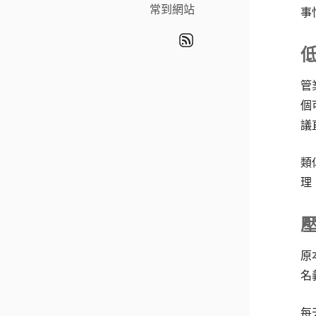
常到網站
事
管
個
議
類
理
原
名
每