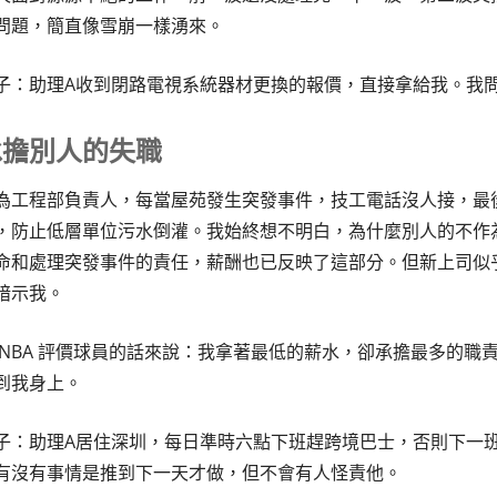
問題，簡直像雪崩一樣湧來。
子：助理A收到閉路電視系統器材更換的報價，直接拿給我。我
承擔別人的失職
為工程部負責人，每當屋苑發生突發事件，技工電話沒人接，最
，防止低層單位污水倒灌。我始終想不明白，為什麼別人的不作
命和處理突發事件的責任，薪酬也已反映了這部分。但新上司似
暗示我。
 NBA 評價球員的話來說：我拿著最低的薪水，卻承擔最多的
到我身上。
子：助理A居住深圳，每日準時六點下班趕跨境巴士，否則下一班
有沒有事情是推到下一天才做，但不會有人怪責他。