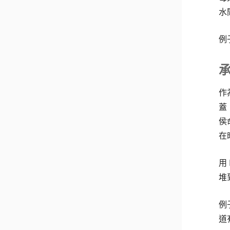
水
例
作
蓋
侯
在
用
堆
例
道