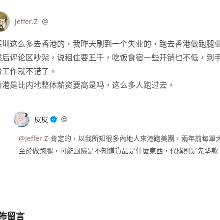
Jeffer.Z
深圳这么多去香港的，我昨天刷到一个失业的，跑去香港做跑腿
然后评论区吵架，说租住要五千，吃饭食宿一些开销也不低，到
份工作就不错了。
香港是比内地整体薪资要高是吗，这么多人跑过去。
皮皮
@Jeffer.Z
肯定的，以我所知很多內地人來港跑美團，兩年前每單大概是
至於做跑腿，可能風險是不知道貨品是什麼東西，代購則是先墊款
佈留言