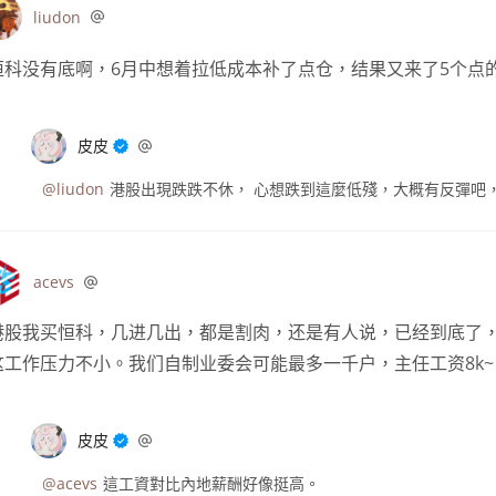
liudon
恒科没有底啊，6月中想着拉低成本补了点仓，结果又来了5个点
皮皮
@liudon
港股出現跌跌不休， 心想跌到這麼低殘，大概有反彈吧
acevs
港股我买恒科，几进几出，都是割肉，还是有人说，已经到底了
这工作压力不小。我们自制业委会可能最多一千户，主任工资8k~
皮皮
@acevs
這工資對比內地薪酬好像挺高。