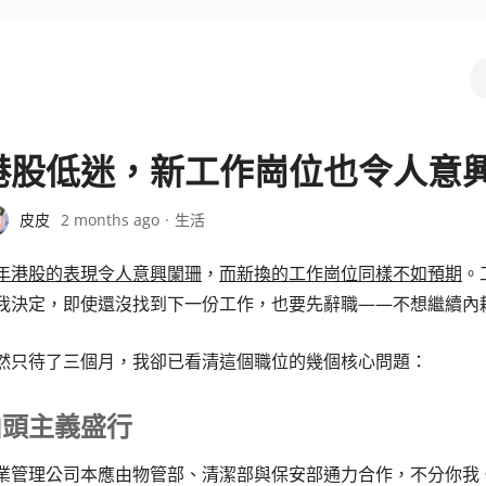
港股低迷，新工作崗位也令人意
皮皮
2 months ago
生活
年港股的表現令人意興闌珊
，
而新換的工作崗位同樣不如預期
。
我決定，即使還沒找到下一份工作，也要先辭職——不想繼續內
然只待了三個月，我卻已看清這個職位的幾個核心問題：
山頭主義盛行
業管理公司本應由物管部、清潔部與保安部通力合作，不分你我