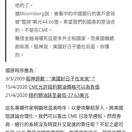
他的了。
據Bloomberg說，被看中的中國銀行的客戶倉就
被“整掉"美元44.66億。希望我們的國泰的原油合
約，不是在CME。
難怪金融海嘯死這麼多外企和國家，而美國繼續
創新高，股神說，美國好日子還在前面，你懂
的。
還原時序應為：
3/3/2009
股神道歉：“美國好日子在未來”？
15/4/2020
CME允許紐約期油價格可以為負值
21/4/2020
紐約期油趺至最低-37.63美元
這名專欄作家明顯地混淆時序，以便攻擊稻草人，將美國
陰謀論合理化。我們可以看出 CME 已及早通知，然而券
商、銀行的系統沒及時提升又是誰的責任呢？不足之處可