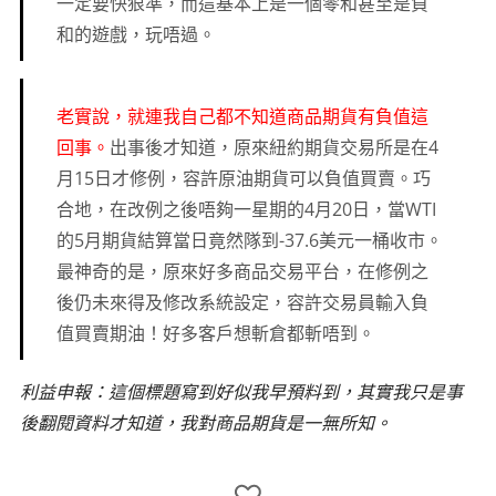
一定要快狠準，而這基本上是一個零和甚至是負
和的遊戲，玩唔過。
老實說，就連我自己都不知道商品期貨有負值這
回事。
出事後才知道，原來紐約期貨交易所是在4
月15日才修例，容許原油期貨可以負值買賣。巧
合地，在改例之後唔夠一星期的4月20日，當WTI
的5月期貨結算當日竟然隊到-37.6美元一桶收市。
最神奇的是，原來好多商品交易平台，在修例之
後仍未來得及修改系統設定，容許交易員輸入負
值買賣期油！好多客戶想斬倉都斬唔到。
利益申報：這個標題寫到好似我早預料到，其實我只是事
後翻閱資料才知道，我對商品期貨是一無所知。