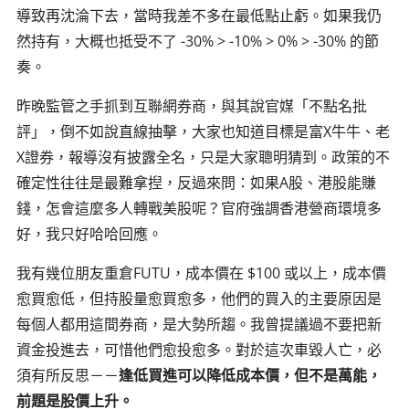
導致再沈淪下去，當時我差不多在最低點止虧。如果我仍
然持有，大概也抵受不了 -30% > -10% > 0% > -30% 的節
奏。
昨晚監管之手抓到互聯網券商，與其說官媒「不點名批
評」，倒不如說直線抽擊，大家也知道目標是富X牛牛、老
X證券，報導沒有披露全名，只是大家聰明猜到。政策的不
確定性往往是最難拿揑，反過來問：如果A股、港股能賺
錢，怎會這麼多人轉戰美股呢？官府強調香港營商環境多
好，我只好哈哈回應。
我有幾位朋友重倉FUTU，成本價在 $100 或以上，成本價
愈買愈低，但持股量愈買愈多，他們的買入的主要原因是
每個人都用這間券商，是大勢所趨。我曾提議過不要把新
資金投進去，可惜他們愈投愈多。對於這次車毀人亡，必
須有所反思－－
逢低買進可以降低成本價，但不是萬能，
前題是股價上升。