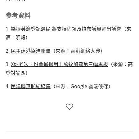
參考資料
1.
梁振英籲登記選民 將支持佔領及拉布議員逐出議會
（來
源：明報）
2.
民主建港協進聯盟
（來源：香港網絡大典）
3.
X你老味，班會通過用十萬蚊加建第三幅黑板
（來源：高
登討論區）
4.
民建聯無恥紀錄集
（來源：Google 雲端硬碟）