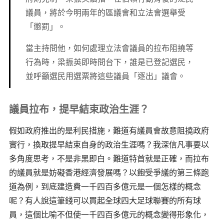
議員，將於今明兩年的區議會和立法會選舉受
「懲罰」。
當主持問他，如何處理立法會議員的拉布阻撓等
行為時，梁振英即時問台下，誰是已登記選民，
並呼籲選民用選票將這些議員「逐出」議會。
議員拉布，提早結束政治生涯？
假如政府推出的是利民措施，難道有議員會故意阻撓政府
實行，換取提早結束自身的政治生涯嗎？我深信凡事要以
多角度思考，不是非黑即白。難道特首就是正確，而拉布
的議員就是妨礙香港經濟發展嗎？以飽受爭議的第三條跑
道為例，到底建造費一千四百多億元是一個怎樣的概念
呢？有人說這筆錢可以買起全球四大足球聯賽的所有球
員，這個比喻不但使一千四百多億元的概念變得形象化，