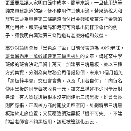
更重要是讓大家明白箇中成本。簡單來說，一旦使用這筆
錢來興建跑道的話，便不能用作其他用途。若果納稅人和
旅客需要為興建第三條跑道而付出金錢和放棄這些金錢的
其他用途，那麼機管局和港府可否拿出同樣形象化的例
子，讓我明白興建第三條跑道有甚麼好處和效益。
高登討論區會員「黑色原子筆」日前發表題為
《X你老味，
班會通過用十萬蚊加建第三幅黑板》
的文章，講述某中學
班級的班會決定斥資十萬元，加建第三塊黑板，並以三種
方式集資，分別為向財務公司借錢發債，未來10個月豁免
「黑板幹事會」交班會會費，以及「用者自付」：向每名
使用黑板的同學每次收費十元。該文章描述不少同學反對
建議，有人質疑班房根本沒空間建第三塊黑板，班會會長
則回應指，正與校方商討開放走廊空間，計劃將第三塊黑
板建於走廊位置；又反覆強調建黑板「機不可失」，不建
的話老師會不夠黑板用，該班被邊緣化云云。