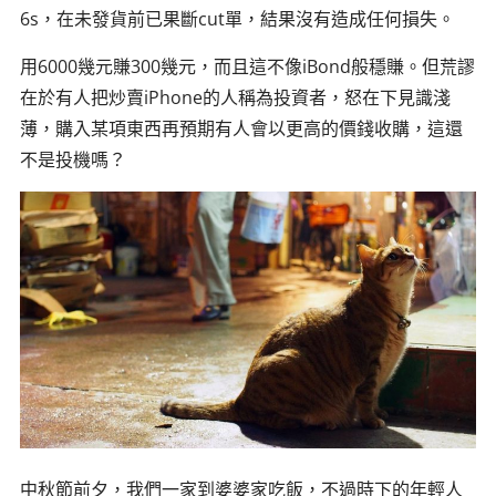
6s，在未發貨前已果斷cut單，結果沒有造成任何損失。
用6000幾元賺300幾元，而且這不像iBond般穩賺。但荒謬
在於有人把炒賣iPhone的人稱為投資者，怒在下見識淺
薄，購入某項東西再預期有人會以更高的價錢收購，這還
不是投機嗎？
中秋節前夕，我們一家到婆婆家吃飯，不過時下的年輕人