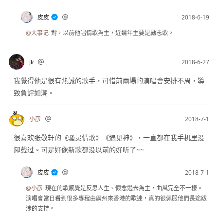
皮皮
2018-6-19
@大事记
對，以前他唱情歌為主，近幾年主要是勵志歌。
Jk
2018-6-27
我覺得他是很有熱誠的歌手，可惜前兩場的演唱會安排不周，導
致負評如潮。
小彦
2018-7-1
很喜欢张敬轩的《骚灵情歌》《遇见神》，一直都在我手机里没
卸载过。可是好像新歌都没以前的好听了~~
皮皮
2018-7-1
@小彦
現在的歌感覺是反思人生、懷念過去為主，曲風完全不一樣。
演唱會當日看到很多專程由廣州來香港的歌迷，真的很佩服他們長途跋
涉的支持。