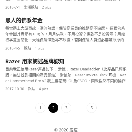
錯，撇除特技落後，整體性不錯。我特別喜歡黃宗澤飾...
2018-7-1
生活
觀點
2 pics
愚人的佛系年金
每當遇上大型事故、潮流熱話，保險從業員的推銷從不缺席。 這張佛系
年金圖其實是有 Bug 的，月月供款、不用投資？供款不是投資嗎？用幾
行字意圖簡化一大堆保險條款亦不厚道，否則保險人員沒必要著厚厚的
文件跑業務。再者，從業員仍在跑業務，難道他們生活...
2018-4-5
觀點
1 pics
Razer 用家簡述品牌認知
目前我正使用Razer產品如下： 滑鼠：Razer Deadadder（此產品已經絕
版，無法找到相關的產品鏈結） 滑鼠墊：Razer Invicta Black 耳機：Raz
er Hammerhead Pro v2 我主要是玩LOL及CSGO，兩款截然不同的操作
遊戲，前者是MOBA遊戲（Multiplayer Online Battl...
2017-10-30
觀點
4 pics
文章分頁
1
2
3
...
5
© 2026 皮皮