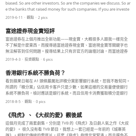
biased. So are other investors. So are the companies we discuss. So ar
e the banks that raised money for such companies. If you are investe
d (either long or short) in a com...
2019-6-11
觀點
2 pics
富途證券現金寶短評
富途證券在上個月推出全新功能——現金寶，大概很多人跟我一樣完全
不了解是什麼東西，而搜尋過富途證券現金寶、富途現金寶等關鍵字也
無法解答到任何問題。搜尋結果上只有非官方的論壇討論，而富途證券
官網亦懶得替這項理財產品寫一個頁面，實在令我摸不著頭...
2019-4-3
投資
觀點
6 pics
香港銀行系統不勝負荷？
看到蘋果日報在 A1 頭條嚴厲批評積分黨影響銀行系統，恕我不敢荀同。
所謂的「積分黨」佔信用卡客戶只是少數，如果這樣的交易量便使銀行
系統不勝負荷，檢討應該是銀行系統。而且信用卡消費獲取積分是銀行
自訂的獎賞計劃。要是銀行感到不合適的話，理應直接...
2018-8-5
觀點
0 pics
《飛虎》、《大叔的愛》觀後感
這個月完成了兩套劇集，分別是 TVB 的《飛虎》及日劇人氣之作《大叔
的愛》。 很久沒有看 TVB 節目，我想上一套已經是一年前的《城寨英
雄》。相對於傳統的警匪片，這套《飛虎》劇情非常緊湊，而且選角不