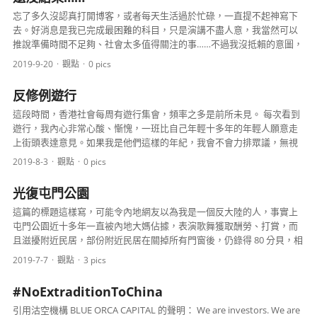
忘了多久沒認真打開博客，或者每天生活過於忙碌，一直提不起神寫下
去。好消息是我已完成最困難的科目，只是演講不盡人意，我當然可以
推說準備時間不足夠、社會太多值得關注的事……不過我沒抵賴的意圖，
這次表現失準甚至影響畢業進程。如果我之前每天抽時間...
2019-9-20
觀點
0 pics
反修例遊行
這段時間，香港社會每周有遊行集會，頻率之多是前所未見。 每次看到
遊行，我內心非常心酸、慚愧，一班比自己年輕十多年的年輕人願意走
上街頭表達意見。如果我是他們這樣的年紀，我會不會力排眾議，無視
家庭的經濟制裁而跑上街頭呢？再者，現在的遊行不時有...
2019-8-3
觀點
0 pics
光復屯門公園
這篇的標題這樣寫，可能令內地網友以為我是一個反大陸的人，事實上
屯門公園近十多年一直被內地大媽佔據，表演歌舞獲取酬勞、打賞，而
且滋擾附近民居，部份附近民居在關掉所有門窗後，仍錄得 80 分貝，相
當於長期有吸塵機開著的音量。 如果走正規投訴門路，...
2019-7-7
觀點
3 pics
#NoExtraditionToChina
引用沽空機構 BLUE ORCA CAPITAL 的聲明： We are investors. We are