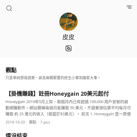
皮皮
觀點
只是單純想寫感覺，談及無關緊要的民生小事到國家大事。
【掛機賺錢】註冊Honeygain 20美元起付
Honeygain 2019年5月上架，兩個月內已有超過 100,000 用戶安裝的被
動網賺軟件。網站聲稱每個月能賺取 50 美元，不過實測估算平均每月可
賺取 約 25 港元的收入（相當於$3美元）。 前言 1. Honeygain 是一款使
用網路流量賺錢的工具。 2. 開始賺錢時，會消耗...
2019-10-20
觀點
7 pics
還沒結束……